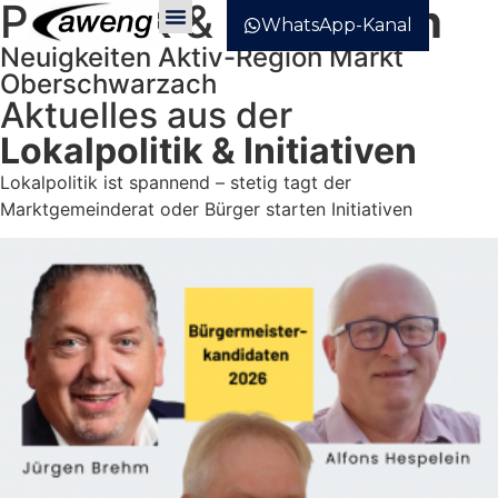
POLITIK &
Initiativen
WhatsApp-Kanal
Neuigkeiten Aktiv-Region Markt
Newsletter Abonnieren
Oberschwarzach
Aktuelles aus der
Lokalpolitik & Initiativen
Lokalpolitik ist spannend – stetig tagt der
Marktgemeinderat oder Bürger starten Initiativen